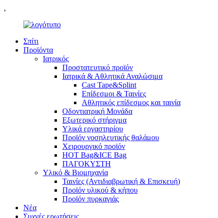
,
Σπίτι
Προϊόντα
Ιατρικός
Προστατευτικό προϊόν
Ιατρικά & Αθλητικά Αναλώσιμα
Cast Tape&Splint
Επίδεσμοι & Ταινίες
Αθλητικός επίδεσμος και ταινία
Οδοντιατρική Μονάδα
Εξωτερικό στήριγμα
Υλικά εργαστηρίου
Προϊόν νοσηλευτικής θαλάμου
Χειρουργικό προϊόν
HOT Bag&ICE Bag
ΠΑΓΟΚΥΣΤΗ
Υλικό & Βιομηχανία
Ταινίες (Αντιδιαβρωτική & Επισκευή)
Προϊόν υλικού & κήπου
Προϊόν πυρκαγιάς
Νέα
Συχνές ερωτήσεις