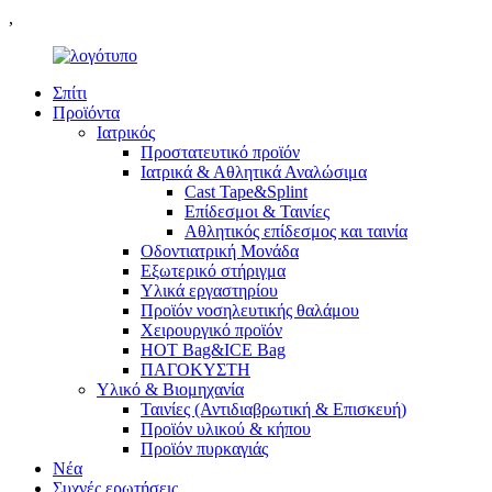
,
Σπίτι
Προϊόντα
Ιατρικός
Προστατευτικό προϊόν
Ιατρικά & Αθλητικά Αναλώσιμα
Cast Tape&Splint
Επίδεσμοι & Ταινίες
Αθλητικός επίδεσμος και ταινία
Οδοντιατρική Μονάδα
Εξωτερικό στήριγμα
Υλικά εργαστηρίου
Προϊόν νοσηλευτικής θαλάμου
Χειρουργικό προϊόν
HOT Bag&ICE Bag
ΠΑΓΟΚΥΣΤΗ
Υλικό & Βιομηχανία
Ταινίες (Αντιδιαβρωτική & Επισκευή)
Προϊόν υλικού & κήπου
Προϊόν πυρκαγιάς
Νέα
Συχνές ερωτήσεις